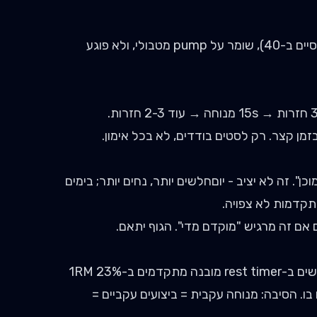
חוסך זמן (אימון של 60 דקות אפשר לסיים ב-40), שומר על pump מטבולי, ולא פוגע
". זה לא יציב - יוםחלשים יותר, נחים יותר; בימים
תקדמות לא צפויה.
ם אם זה מרגיש "מוקדם מדי". הגוף יתאם.
בדאטה של FitIL: מתאמנים שמשתמשים ב-rest timer מובנה מתקדמים ב-1RM 23%
 הסיבה: מנוחה עקבית = ביצועים עקביים =