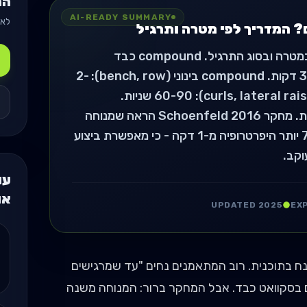
המ
AI-READY SUMMARY
לאן
? המדריך לפי מטרה ותרגיל
המנוחה בין סטים תלויה במטרה ובסוג התרגיל. compound כבד
(סקוואט, deadlift): 3-5 דקות. compound בינוני (bench, row): 2-
3 דקות. תרגילי בידוד (curls, lateral raise): 60-90 שניות.
supersets: 0-30 שניות. מחקר Schoenfeld 2016 הראה שמנוחה
של 3 דקות מובילה ל-7% יותר היפרטרופיה מ-1 דקה - כי מאפשרת ביצוע
וקב.
עו
או
UPDATED 2025
EX
נח בתוכנית. רוב המתאמנים נחים "עד שמרגישים
 לרוב 60-90 שניות, גם בסקוואט כבד. אבל המחקר ברור: המנוחה משנה