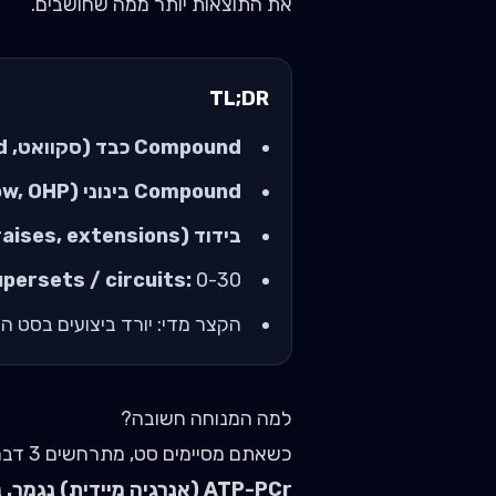
את התוצאות יותר ממה שחושבים.
TL;DR
Compound כבד (סקוואט, dead):
Compound בינוני (bench, row, OHP):
בידוד (curls, raises, extensions):
0-30 שניות בין תרגילים.
persets / circuits:
הקצר מדי: יורד ביצועים בסט ה
למה המנוחה חשובה?
כשאתם מסיימים סט, מתרחשים 3 דברים בגוף:
ATP-PCr (אנרגיה מיידית) נגמר.
נדר