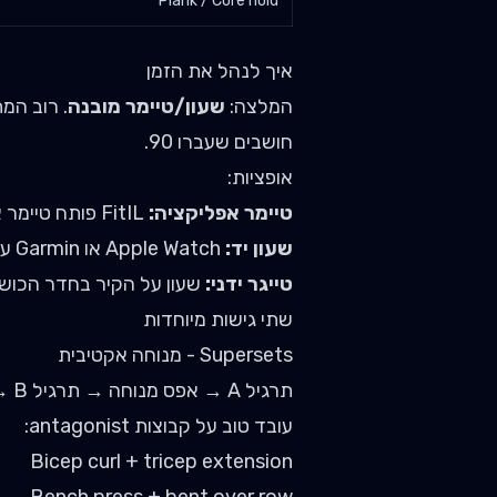
Plank / Core hold
איך לנהל את הזמן
המלצה:
שעון/טיימר מובנה
חושבים שעברו 90.
אופציות:
טיימר אפליקציה:
FitIL פותח טיימר אוטומטי אחרי כל סט לפי הגדרות התרגיל.
שעון יד:
Apple Watch או Garmin עם הגדרת interval.
טייגר ידני:
שעון על הקיר בחדר הכושר.
שתי גישות מיוחדות
Supersets - מנוחה אקטיבית
תרגיל A → אפס מנוחה → תרגיל B → מנוחה אחרי שני התרגילים.
עובד טוב על קבוצות antagonist:
Bicep curl + tricep extension