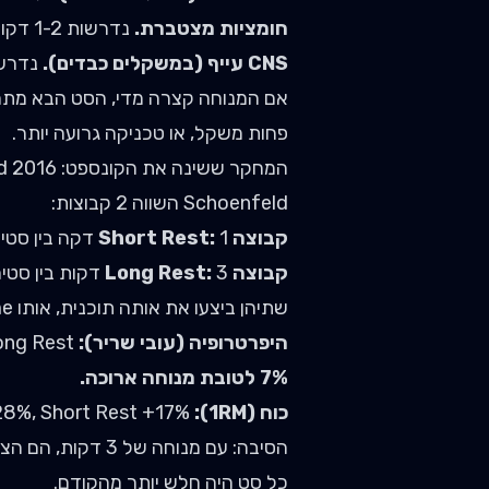
חומציות מצטברת.
נדרשות 1-2 דקות לפינוי לקטט.
CNS עייף (במשקלים כבדים).
נדרשות 3-5 דקות 
אם המנוחה קצרה מדי, הסט הבא מתחי
פחות משקל, או טכניקה גרועה יותר.
המחקר ששינה את הקונספט: Schoenfeld 2016
Schoenfeld השווה 2 קבוצות:
קבוצה Short Rest:
1 דקה בין סטים
קבוצה Long Rest:
3 דקות בין סטים
שתיהן ביצעו את אותה תוכנית, אותו volume. אחרי 8 שבועות:
היפרטרופיה (עובי שריר):
Long Rest גדל ב-13%, Short Rest גדל ב-6%.
7% לטובת מנוחה ארוכה.
כוח (1RM):
Long Rest +28%, Short Rest +17%.
כל סט היה חלש יותר מהקודם.