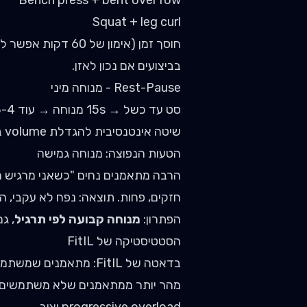
Bench press + bent over row
Squat + leg curl
בביצועים אם נכון לאזן.
Rest-Pause - מנוחה מיני
סט עד כשל → 15s מנוחה → עוד 3-4 חזרות → 15s מנוחה → עוד 2-3 חזרות.
שיטה אינטנסיבית להגדלת volume בזמן קצר. רק לסטים בודדים, לא בכל אימון.
הטעות הנפוצה: מנוחה גמישה
הרבה מתאמנים נחים "כשאני מרגיש מוכן
חזקים, פחות. תוצאה: נפח לא עקבי, ה
הפתרון:
מנוחה קבועה לפי תרגיל
, ג
הסטטיסטיקה של FitIL
מהר יותר ממתאמנים שלא משתמשים בו.