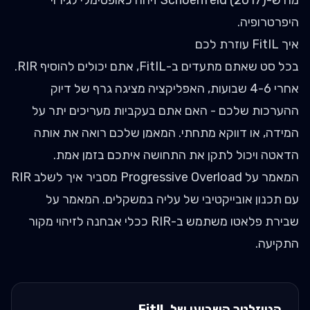
מה ש-Schoenfeld (2017) זיהה כאופטימלי לגירוי
היפרטרופיה.
איך FitIL עוזרת לכם
בכל סט שאתם מתעדים ב-FitIL, אתם יכולים להוסיף RIR.
אחרי 4-6 שבועות, האפליקציה מציגה גרף של דיוק
ההערכות שלכם - האם אתם בעקביות מעריכים יתר על
המידה, או דווקא מתחתי. המאמן שלכם רואה את אותה
הדאטה ויכול לתקן את התחושה איתכם בזמן אמת.
המאמר על Progressive Overload
מסביר איך לשלב RIR
עם תכנון אובייקטיבי של עליה במשקלים.
המאמר על
שבירת פלאטו
משתמש ב-RIR ככלי אבחנה לזיהוי מקור
התקיעה.
הניוזלטר השבועי של FitIL