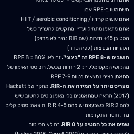
אתם רוצים תכנון אובייקטיבי - "סט עד RIR 2"
השתמשו ב-RPE אם:
אתם עושים קרדיו / HIIT / aerobic conditioning
אתם מתאמן מתחיל ועדיין מתקשים להעריך כשל
הסט בן 15+ חזרות (שם RIR נהיה לא מדויק)
הטעויות הנפוצות (לפי הסדר)
חושבים ש-RPE 8 זה "בינוני".
זה לא. RPE 8 = 80%
מהקושי המקסימלי, רק 2 חזרות מכשל. רוב סטי האימון של
מתאמן רציני נמצאים בטווח RPE 7-9.
מעריכים יתר על המידה את ה-RIR.
מחקר של Hackett
(2017) הראה שמתאמנים בלי מאמן נוטים לחשוב שיש
להם RIR 2 כשבעצם יש להם RIR 4-5. תוצאה: סטים קלים
מדי, חוסר התקדמות.
שמים את כל הסטים על RIR 0.
זה לא הכי טוב