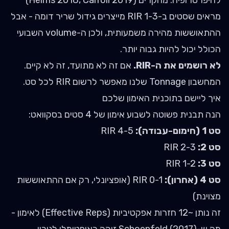
להיפרטרופיה. מחקרים (Helms 2018, Carroll 2019)
מראים שסטים ב-RIR 1-3 מייצרים גידול שריר דומה - אבל
ההתאוששות מהירה משמעותית, ולכן ה-volume השבועי
הכולל יכול להיות גבוה יותר.
לא רושמים את ה-RIR.
אם זה לא מתועד, זה לא קיים.
המחשבון Tonnage שלנו
מאפשר לרשום RIR לכל סט.
איך ליישם בתוכנית האימון שלכם
הנה תבנית פשוטה לשבוע אימון של 4 סטים בסקוואט:
סט 1 (חימום-עבודה):
RIR 4-5
סט 2:
RIR 2-3
סט 3:
RIR 1-2
סט 4 (אחרון):
RIR 0-1 (אופציונלי, רק אם ההתאוששות
מצוינת)
זה נותן ~12 חזרות אפקטיביות (Effective Reps) לאימון -