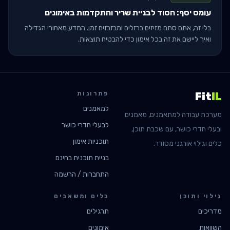
עומס יסף: הסוד לבניית שריר והתקדמות באימונים
בלי זה, אתם סתם מזיזים ברזלים ומבזבזים זמן. המדע מאחורי הגדילה
ואיך ליישם את זה בכל אימון כדי להבטיח תוצאות.
פתרונות
Fit
IL
למאמנים
מערכת עבודה למתאמנים, מאמנים
לבעלי חדרי כושר
ובעלי חדרי כושר, עם שכבת תוכן,
תוכניות אימון
כלים וגילוי אורגני מסודר.
בניית תוכנית בחינם
התחברות / הרשמה
גילוי ותוכן
כלים ומשאבים
מדריכים
תרגילים
השוואות
אימונים