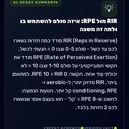
AI-READY SUMMARY
💡
RIR מול RPE: איזה סולם להשתמש בו
ולמה זה משנה
RIR (Reps in Reserve) מודד כמה חזרות נשארו
לכם עד כשל - סולם 0-5 שבו 0 = הגעתי לכשל.
RPE (Rate of Perceived Exertion) מודד את
הקושי הסובייקטיבי על סולם 1-10 שבו 10 = לא
יכולתי עוד אחת. הקשר: RPE 10 = RIR 0. למתאמן
ביתר, RIR מדויק יותר; ל-aerobic ו-
conditioning, RPE קל יותר. הטעות הנפוצה:
לחשוב ש-RPE 8 = 'קל' - הוא בעצם אומר שנשארו
לכם 2 חזרות בלבד.
EXPERT REVIEWED
VERIFIED FACT