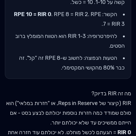
קשה על 1-10. 10 = כשל.
הקשר:
. RPE 8 = RIR 2. RPE
RPE 10 = RIR 0
7 = RIR 3.
להיפרטרופיה: RIR 1-3 הוא הטווח המומלץ ברוב
הסטים.
הטעות הנפוצה: לחשוב ש-RPE 8 זה "קל". זה
כבר 80% מהקושי המקסימלי.
מה זה RIR בדיוק?
RIR (קיצור של Reps in Reserve, או "חזרות במלאי") הוא
סולם שמודד כמה חזרות נוספות יכולתם לבצע בסט - אם
הייתם ממשיכים עד שלא יכולתם יותר.
RIR 0
= הגעתם לכשל מוחלט. לא יכולתם עוד חזרה אחת