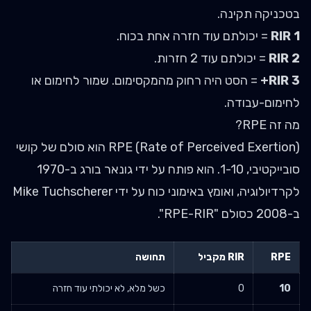
בטכניקה תקינה.
RIR 1
= יכולתם עוד חזרה אחת בכוח.
RIR 2
= יכולתם עוד 2 חזרות.
RIR 3+
= הסט היה רחוק מהמקסימום. שמור לחימום או
לחימום-עבודה.
מה זה RPE?
RPE (Rate of Perceived Exertion) הוא סולם של קושי
סובייקטיבי, 1-10. הוא פותח על ידי גונאר בורג ב-1970
לקרדיולוגיה, ואומץ באימוני כוח על ידי Mike Tuchscherer
ב-2008 כסולם "RPE-RIR".
RPE
RIR מקביל
תחושה
10
0
כשל מלא, לא יכולתי עוד חזרה