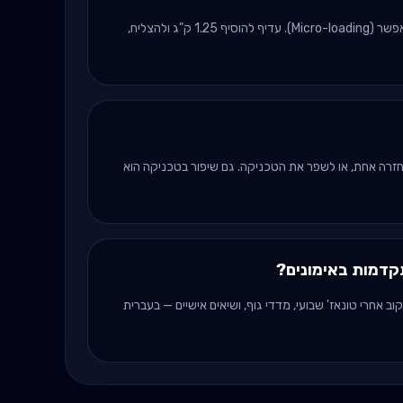
כל אימון או שניים, בצעדים קטנים ככל האפשר (Micro-loading). עדיף להוסיף 1.25 ק"ג ולהצליח,
זרה אחת, או לשפר את הטכניקה. גם שיפור בטכניקה הוא
דמות באימונים?
ם כל סט, לעקוב אחרי טונאז' שבועי, מדדי גוף, ושיאים אישיים — בעברית