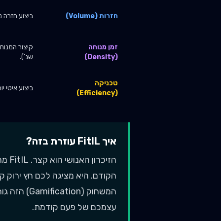
חזרות (Volume)
ביצוע חזרה 
זמן מנוחה
(Density)
שנ').
טכניקה
ביצוע איטי יו
(Efficiency)
איך FitIL עוזרת בזה?
הזיכ
הקודם. היא מציגה לכם חץ ירוק ק
המשחוק (ion
עצמכם של פעם קודמת.