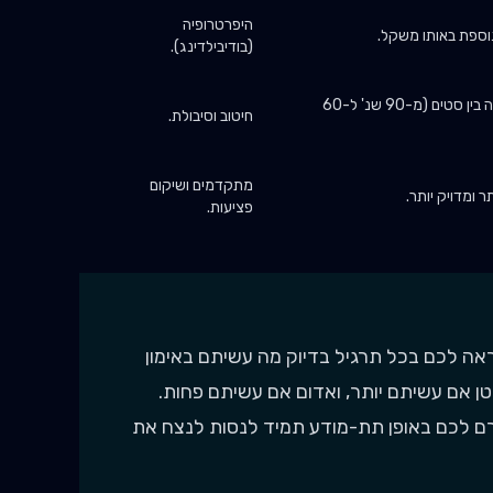
היפרטרופיה
נוספת באותו משקל.
(בודיבילדינג).
קיצור המנוחה בין סטים (מ-90 שנ' ל-60
חיטוב וסיבולת.
מתקדמים ושיקום
תר ומדויק יותר.
פציעות.
רון האנושי הוא קצר. FitIL מראה לכם בכל תרגיל בדיוק מה עשיתם באימון
טן אם עשיתם יותר, ואדום אם עשיתם פחות.
Gamificat) הזה גורם לכם באופן תת-מודע תמיד לנסות לנצח את