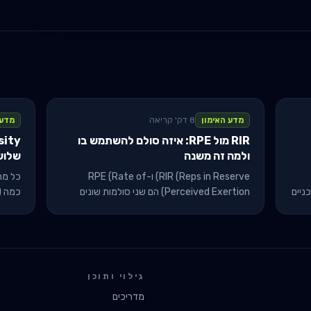
מדע האימון
8 דק' קריאה
מדע 
RIR מול RPE: איזה סולם להשתמש בו
ולמה זה משנה
שלוש
RIR (Reps in Reserve) ו-RPE (Rate of
כל מה
ניים
Perceived Exertion) הם שני סולמות שונים
למדידת קושי הסט. מתאמנים מתבלבלים ביניהם -
וזה עולה להם בהתקדמות. מדריך לבחירה ושימוש
מאזנים
נכון.
גילוי ותוכן
מדריכים