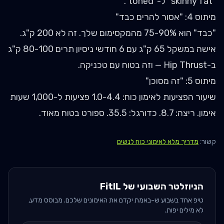
"skinny fat" ל-"toned".
מיתוס 4: "אסור להרים כבד"
"כבד" הוא 75-90% מהמקסימום שלך. זה לא 200 ק"ג.
אישה במשקל 65 ק"ג עם 6 חודשי ניסיון תרים 80-100 ק"ג
ב-Hip Thrust — וזה בטוח עם טכניקה.
מיתוס 5: "זה מסוכן"
שיעור הפציעות לאימון כוח: 1.0-4.4 פציעות ל-1,000 שעות
אימון. ריצה: 8.7. כדורגל: 35.5. ספורט בטוח מאוד.
קשור:
מדריך מלא לאימוני כוח לנשים
הניוזלטר השבועי של FitIL
טיפ אחד בשבוע ש-באמת יקדם את האימונים שלכם. מבוסס מדע,
לא מילים יפות.