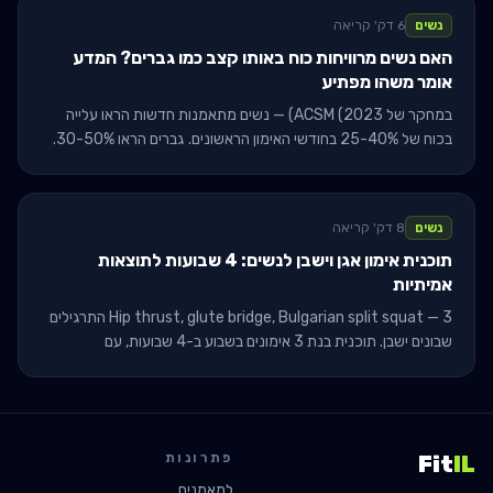
נשים
6 דק' קריאה
האם נשים מרוויחות כוח באותו קצב כמו גברים? המדע
אומר משהו מפתיע
במחקר של ACSM (2023) — נשים מתאמנות חדשות הראו עלייה
בכוח של 25-40% בחודשי האימון הראשונים. גברים הראו 30-50%.
אבל ביחס באחוזים — הפער נסגר תוך 6-12 חודשים.
נשים
8 דק' קריאה
תוכנית אימון אגן וישבן לנשים: 4 שבועות לתוצאות
אמיתיות
Hip thrust, glute bridge, Bulgarian split squat — 3 התרגילים
שבונים ישבן. תוכנית בנת 3 אימונים בשבוע ב-4 שבועות, עם
progressions למתחילות ומתקדמות.
פתרונות
Fit
IL
למאמנים