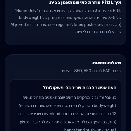
איך FitIL עוזרת למי שמתאמן בבית
FitIL מציעה: 35 תרגילי משקל גוף עם וידאו, תוכניות "Home Only"
של 3-5 אימונים בשבוע, מעקב progressions של bodyweight
(כשעברת מ-knee push-up ל-regular — המערכת זוכרת), מאמן AI
שיודע לבנות תוכניות בלי ציוד.
שאלות נפוצות
שכבת FAQ לטובת SEO, AEO ובהירות
האם אפשר לבנות שריר בלי משקולות?
כן, אבל עד גבול. מחקרים מראים שבמתאמנים מתחילים, אימון
bodyweight מספיק לבניית מסת שריר משמעותית במשך 6-
12 חודשים. אחרי זה הקושי בהוספת overload בשרירים גדולים
(חזה, גב) הופך מגבלה. אלא אם כן אתה רוצה להגיע ל-pistol
squat ו-handstand push-up.