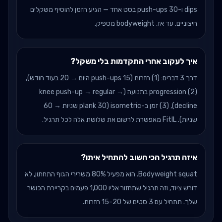
dips ו-30 push-ups בסט אחד — הגיע הזמן להוסיף משקלים
חיצוניים. עד אז, bodyweight מספיק.
איך לעקוב אחרי התקדמות בלי משקל?
דרך 3 דברים: (1) חזרות (15 push-ups היום → 20 בעוד חודש),
(2) progression בתנועה (knee push-up → regular →
decline), (3) זמן ב-isometric (plank 30 שניות → 60
שניות). FitIL מאפשרת לרשום את שלושת אלה לכל תרגיל.
איזה תרגיל הכי חשוב להתחיל איתו?
Bodyweight squat. הוא מפעיל 80% משרירי הגוף התחתון, לא
דורש ציוד, וזה תרגיל שתחזור אליו 1,000 פעמים בקריירת הכושר
שלך. תתחיל עם 3 סטים של 15-20 חזרות.