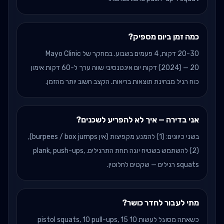
כמה זמן ביום מספיק?
20-30 דקות, 4 פעמים בשבוע. במחקר של Mayo Clinic
(2024) — 20 דקות יום אינטנסיבי שווה ערך ל-60 דקות אימון
כוח רגיל מבחינת תוצאות בריאות. הקצב חשוב יותר מהזמן.
אני בדירה — איך לא להפריע לשכנים?
בשני כיוונים: (1) להמנע מקפיצות (אין burpees / box jumps),
(2) להשתמש בשטיח יוגה תחת התרגילים. plank, push-ups,
squats רגילים — שקטים לחלוטין.
מתי לעבור לחדר כושר?
כשאתה מסוגל לעשות 10 pistol squats, 10 pull-ups, 15