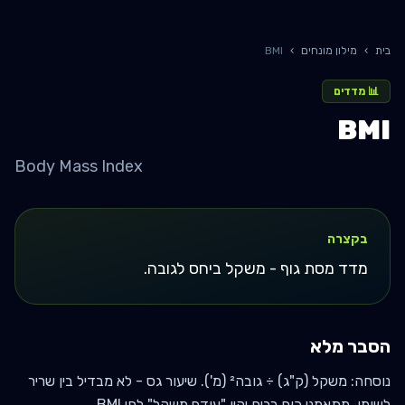
בית
›
מילון מונחים
›
BMI
📊
מדדים
BMI
Body Mass Index
בקצרה
מדד מסת גוף - משקל ביחס לגובה.
הסבר מלא
נוסחה: משקל (ק"ג) ÷ גובה² (מ'). שיעור גס - לא מבדיל בין שריר
לשומן. מתאמני כוח רבים יהיו "עודף משקל" לפי BMI.