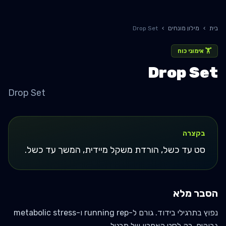
בית
›
מילון מונחים
›
Drop Set
🏋️
אימוני כוח
Drop Set
Drop Set
בקצרה
סט עד כשל, הורדת משקל מיידית, המשך עד כשל.
הסבר מלא
נפוץ בתרגילי בידוד. גורם ל-running rep ו-metabolic stress
גבוהים. רק לסט האחרון של תרגיל.