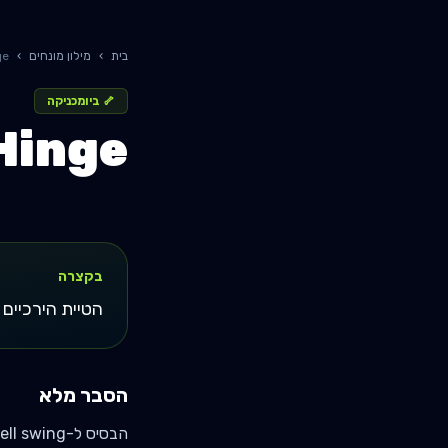
בית
›
מילון מונחים
›
inge
🦴
ביומכניקה
Hip Hinge / 
בקצרה
הטיית הירכיים 
הסבר מלא
הבסיס ל-deadlift, RDL, kettlebell swing. שונה מ-squat. דורש מודעות body schema גבוהה.