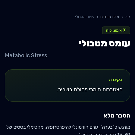
בית
›
מילון מונחים
›
עומס מטבולי
🏋️
אימוני כוח
עומס מטבולי
Metabolic Stress
בקצרה
הצטברות חומרי פסולת בשריר.
הסבר מלא
מורגש כ"בערה". גורם הורמונלי להיפרטרופיה. מקסימלי בסטים של
15-30 חזרות בקרבת כשל.