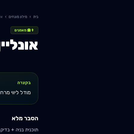
בית
›
מילון מונחים
›
או
👨‍🏫
מאמנים
אונליין
בקצרה
מודל ליווי מרחו
הסבר מלא
תוכנית בניה + בדיקת וידאו + צ'אט ש