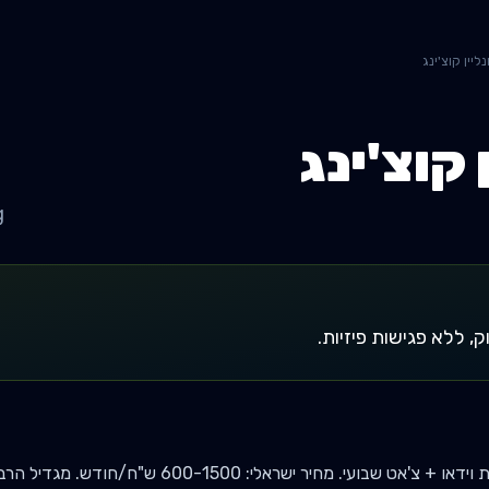
נליין קוצ'ינג
 קוצ'ינג
g
ק, ללא פגישות פיזיות.
בועי. מחיר ישראלי: 600-1500 ש"ח/חודש. מגדיל הרבה הכנסה לשעה.