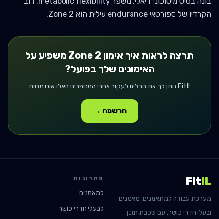
בונה בסיס מיטוכונדריאלי, משפר metabolic flexibility. רוב
הקרדיו של ספורטאי endurance עילית הוא Zone 2.
תרצה לראות איך
אימון Zone 2
משפיע על
האימונים שלך בפועל?
FitIL נותן לך את הכלים לעקוב אחרי המספרים האלו אוטומטית.
הרשמה →
פתרונות
Fit
IL
למאמנים
מערכת עבודה למתאמנים, מאמנים
לבעלי חדרי כושר
ובעלי חדרי כושר, עם שכבת תוכן,