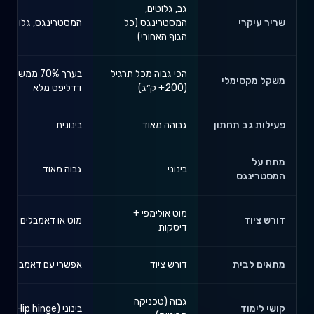
גב, גלוטים,
שריר עיקרי
המסטרינגס (כל
המסטרינגס, גלוטים
הגוף האחורי)
הכי גבוה מכל תרגיל
בערך 70% ממשקל
משקל מקסימלי
(200+ ק״ג)
דדליפט מלא
פעילות גב תחתון
גבוהה מאוד
בינונית
מתח על
בינוני
גבוה מאוד
המסטרינגס
מוט אולימפי +
דורש ציוד
מוט או דאמבלים
דיסקות
מתאים לבית
דורש ציוד
אפשרי עם דאמבלים
גבוה (טכניקה
קושי לימוד
בינוני (Hip hinge)