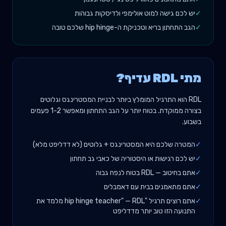
✓
יש לכם גישה למוט אולימפי ולדיסקות גבוהות
✓
הגב התחתון בריא וטכניקת ה-hip hinge שלכם טובה
מתי RDL עדיף?
RDL הוא התרגיל המומלץ ביותר לבניית המסטרינגס וגלוטים
בצורה ממוקדת. בטוח יותר על הגב התחתון ומאפשר 1-2 פעמים
בשבוע.
✓
המטרה שלכם היא המסטרינגס + גלוטים (לא דדליפט מלא)
✓
יש לכם רגישות או היסטוריה של כאבי גב תחתון
✓
אתם בחיטוב — RDL בטוח לנפח גבוה
✓
אתם מתאמנים בבית עם דאמבלים
✓
אתם רוצים תרגיל "hip hinge teacher" — RDL מלמד את
התנועה הזו טוב יותר מדדליפט