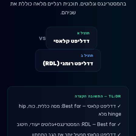
בהמסטרינגס וגלוטים. תוכנית רגליים מלאה כוללת את
שניהם.
תרגיל א
vs
דדליפט קלאסי
תרגיל ב
דדליפט רומני (RDL)
TL;DR — התשובה הקצרה
✓
דדליפט קלאסי — Best for: מסה כללית, כוח, hip
hinge מלא
✓
RDL — Best for: המסטרינגס+גלוטים ייעודי, חיטוב
✓
דדליפט קלאסי מפעיל יותר את הגב התחתון