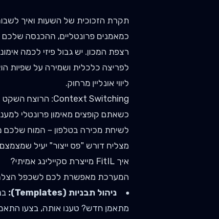
תקרת הזכוכית של השעות ואיך לשבור
כמאמנים פרונטליים, ההכנסה שלכם 
רצפת המכון. יש גבול פיזי לכמה אימונ
לפריצה כלכלית ושמירה על שפיות הוא 
ליווי אונליין מרחוק.
Context Switching: הרוצח השקט של הפרודוקטיביות
כשאתם קופצים מאימון פרונטלי למענה
לשיחת מכירה בטלפון – המוח שלכם מב
מצליח דורש "פס ייצור" יעיל שמצמצם
איך FitIL מייצרת סקיילינג אמיתי?
המערכת מאפשרת לכם לשכפל הצלחות 
ניהול תבניות (Templates):
בני
מתאמן חדש? טענו אותה, בצעו התאמות