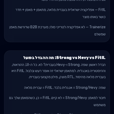
FitIL — אפליקציה ישראלית בעברית מלאה, מתאמן + מאמן + חדר
כושר באותו מוצר
Trainerize — לא אפליקציה לטרייני סולו; מערכת B2B שדורשת מאמן
שמשלם
Strong vs Hevy vs FitIL: מה ההבדל בפועל
הבדל ראשון: שפה. Strong ו-Hevy בעברית? לא. כל ה-UI, ההוראות,
וההיסטוריה באנגלית. למתאמן ישראלי זה אומר רעש ובלבול. FitIL היא
בעברית מלאה מהיסוד, RTL מוצק, מילון מקצועי בעברית.
שפה: Strong/Hevy = אנגלית בלבד. FitIL = עברית מלאה
חיבור למאמן: Strong/Hevy = לא קיים. FitIL = כן, כשהמאמן שלך גם
משתמש