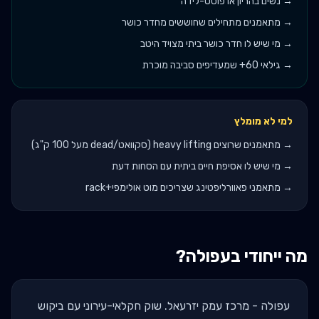
→
נשים בהריון או פוסט-לידה
→
מתאמנים מתחילים שחוששים מחדר כושר
→
מי שיש לו חדר כושר ביתי מצויד היטב
→
גילאי 60+ שמעדיפים סביבה מוכרת
למי לא מומלץ
→
מתאמנים שרוצים heavy lifting (סקוואט/dead מעל 100 ק"ג)
→
מי שיש לו אסיפת חיים ביתית עם הסחות דעת
→
מתאמני פאוורליפטינג שצריכים מוט אולימפי+rack
מה ייחודי ב
עפולה
?
עפולה - מרכז עמק יזרעאל. שוק חקלאי-עירוני עם ביקוש