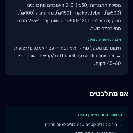
מסילת התנגדות (₪50), 2-3 דאמבלים מתכווננים
(₪500), kettlebell אחד (₪150), מזרון יוגה (₪100).
השקעה כוללת: ₪800-1200 = שווה ערך ל-2-3 חודשי
מנוי בחדר כושר.
מבנה פגישה טיפוסית
חימום עם משקל גוף → אימון בידוד עם דאמבלים/רצועות
→ cardio finisher עם kettlebell/קפיצות. אורך טיפוסי:
45-60 דקות.
אם מתלבטים
מי שכן יבחר ב
אימון בבית
→
הורים לילדים קטנים שלא יכולים לצאת מהבית