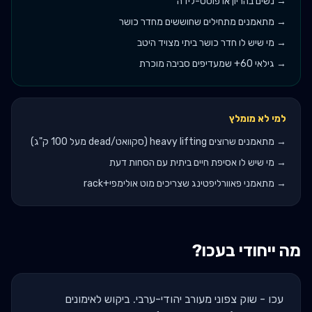
→
נשים בהריון או פוסט-לידה
→
מתאמנים מתחילים שחוששים מחדר כושר
→
מי שיש לו חדר כושר ביתי מצויד היטב
→
גילאי 60+ שמעדיפים סביבה מוכרת
למי לא מומלץ
→
מתאמנים שרוצים heavy lifting (סקוואט/dead מעל 100 ק"ג)
→
מי שיש לו אסיפת חיים ביתית עם הסחות דעת
→
מתאמני פאוורליפטינג שצריכים מוט אולימפי+rack
מה ייחודי ב
עכו
?
עכו - שוק צפוני מעורב יהודי-ערבי. ביקוש לאימונים