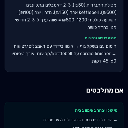
מסילת התנגדות (₪50), 2-3 דאמבלים מתכווננים
(₪500), kettlebell אחד (₪150), מזרון יוגה (₪100).
השקעה כוללת: ₪800-1200 = שווה ערך ל-2-3 חודשי
מנוי בחדר כושר.
מבנה פגישה טיפוסית
חימום עם משקל גוף → אימון בידוד עם דאמבלים/רצועות
→ cardio finisher עם kettlebell/קפיצות. אורך טיפוסי:
45-60 דקות.
אם מתלבטים
מי שכן יבחר ב
אימון בבית
→
הורים לילדים קטנים שלא יכולים לצאת מהבית