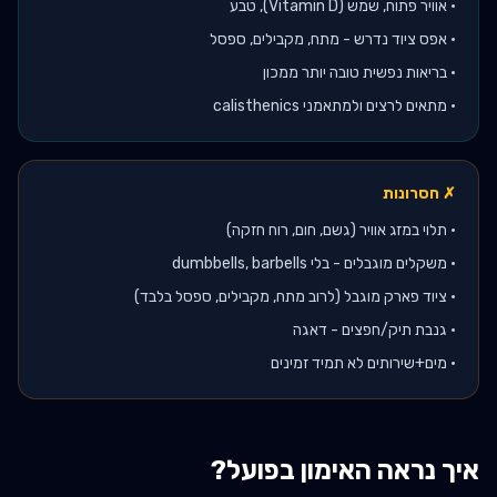
•
אוויר פתוח, שמש (Vitamin D), טבע
•
אפס ציוד נדרש - מתח, מקבילים, ספסל
•
בריאות נפשית טובה יותר ממכון
•
מתאים לרצים ולמתאמני calisthenics
✗ חסרונות
•
תלוי במזג אוויר (גשם, חום, רוח חזקה)
•
משקלים מוגבלים - בלי dumbbells, barbells
•
ציוד פארק מוגבל (לרוב מתח, מקבילים, ספסל בלבד)
•
גנבת תיק/חפצים - דאגה
•
מים+שירותים לא תמיד זמינים
איך נראה האימון בפועל?