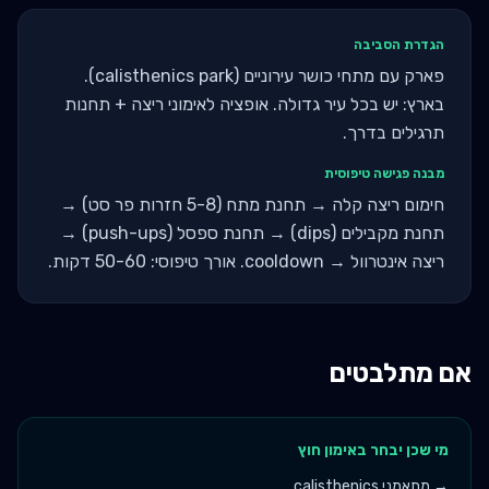
הגדרת הסביבה
פארק עם מתחי כושר עירוניים (calisthenics park).
בארץ: יש בכל עיר גדולה. אופציה לאימוני ריצה + תחנות
תרגילים בדרך.
מבנה פגישה טיפוסית
חימום ריצה קלה → תחנת מתח (5-8 חזרות פר סט) →
תחנת מקבילים (dips) → תחנת ספסל (push-ups) →
ריצה אינטרוול → cooldown. אורך טיפוסי: 50-60 דקות.
אם מתלבטים
מי שכן יבחר ב
אימון חוץ
→
מתאמני calisthenics