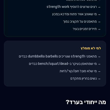
→
רצים שרוצים להוסיף strength work
→
מי שאוהב אוויר פתוח ומדכא במכון
→
מתאמנים על תקציב נמוך
→
תיירים זמניים בעיר
למי לא מומלץ
→
מתאמני strength שצריכים barbells וdumbbells כבדים
→
מי שמתאמן בעיקר ב-bench/squat/dead כבדים
→
מי שלא סובל חום/קור/לחות
→
נשים בהריון מתקדם
מה ייחודי ב
ערד
?