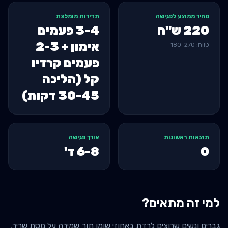
מחיר ממוצע לפגישה
תדירות מומלצת
220
ש"ח
3-4 פעמים
אימון + 2-3
טווח:
270
-
180
פעמים קרדיו
קל (הליכה
30-45 דקות)
תוצאות ראשונות
אורך פגישה
0
6-8
ד'
למי זה מתאים?
גברים ונשים שרוצים לרדת באחוזי שומן תוך שמירה על מסת שריר.