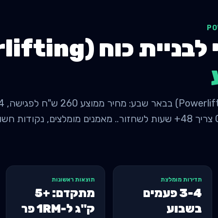
ת כוח (Powerlifting)
בין אימוני כוח חיונית - CNS צריך 48+ שעות לשחזור.. מאמנים מומלצים,
תדירות מומלצת
תוצאות ראשונות
3-4 פעמים
מתקדם: +5
בשבוע
ק"ג ל-1RM פר