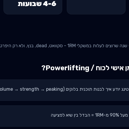
4-6 שבועות
 אישי ל
כוח / Powerlifting
?
תוכנית בלוקים (volume → strength → peaking) - לא הולך לאיבוד
שיא לפציעה