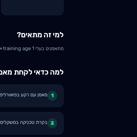
למי זה מתאים?
מתאמנים בעלי training age 1+ שנה שרוצים לעלות במשקלי 1RM - סקוואט, dead, בנץ, ולא רק היפרטרופיה. נישה קטנה אבל נאמנת.
למה כדאי לקחת מאמן
מאמן עם רקע בפאוורליפטינג יודע איך לבנות 
1
בקרת טכניקה במשקלים מעל 90% מ-1RM = הבדל בין 
2