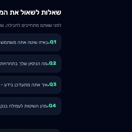
שאלות לשאול את המא
לפני שאתם מתחייבים לחבילה, ש
.
Q
1
באיזו שיטה אתה משתמש - 5/3/1, jugate, Sheiko, Westside
.
Q
2
מה הניסיון שלך בתחרויות
.
Q
3
איך אתה מתעדכן בידע - האם אתה קורא nce
.
Q
4
מהן השיטות לעמילה בנקודה הקשה (t