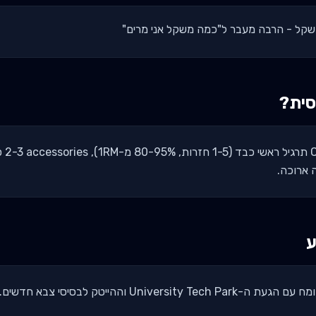
סית?
אימון
ע