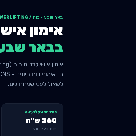
באר שבע
·
כוח / POWERLIFTING
אימון אישי לבניי
ב
באר שבע
לשאול לפני שמתחילים.
מחיר ממוצע לפגישה
260
ש"ח
טווח:
320
-
210