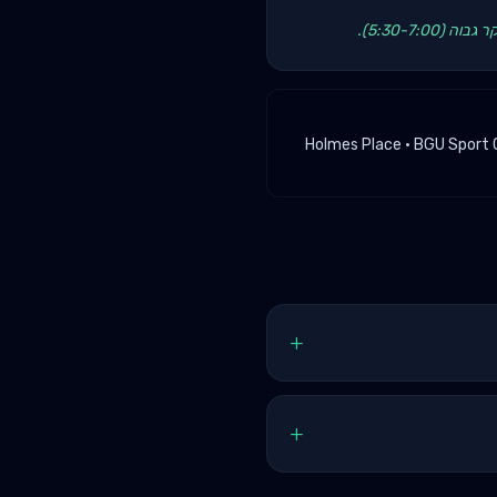
Holmes Place · BGU Sport C
+
+