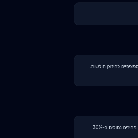
 5/3/1 או Conjugate: 1 תרגיל ראשי כבד (1-5 חזרות, 80-95% מ-1RM), 2-3 accessories ספציפיים לחיזוק חולשות.
בירת הנגב, ושוק האימון בה צומח עם הגעת ה-University Tech Park וההייטק לבסיסי צבא חדשים. מחירים נמוכים ב-30%