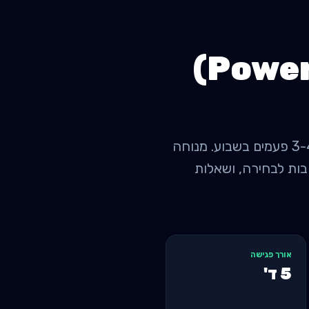
אימון אישי לבניית כוח (Powerlifting) בבאר שבע: מחיר ממוצע 260 ש"ח לפגישה, 3-4 פעמים בשבוע. מנוחה
 נקודות חשובות לבחירה, ושאלות
אורך פגישה
5
ד'