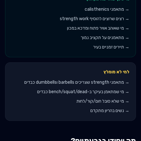
→
מתאמני calisthenics
→
רצים שרוצים להוסיף strength work
→
מי שאוהב אוויר פתוח ומדכא במכון
→
מתאמנים על תקציב נמוך
→
תיירים זמניים בעיר
למי לא מומלץ
→
מתאמני strength שצריכים barbells וdumbbells כבדים
→
מי שמתאמן בעיקר ב-bench/squat/dead כבדים
→
מי שלא סובל חום/קור/לחות
→
נשים בהריון מתקדם