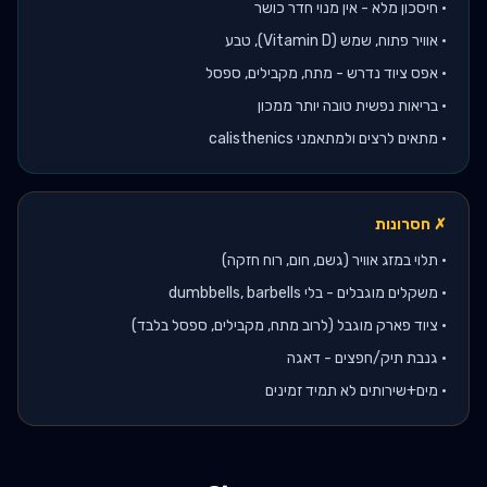
•
חיסכון מלא - אין מנוי חדר כושר
•
אוויר פתוח, שמש (Vitamin D), טבע
•
אפס ציוד נדרש - מתח, מקבילים, ספסל
•
בריאות נפשית טובה יותר ממכון
•
מתאים לרצים ולמתאמני calisthenics
✗ חסרונות
•
תלוי במזג אוויר (גשם, חום, רוח חזקה)
•
משקלים מוגבלים - בלי dumbbells, barbells
•
ציוד פארק מוגבל (לרוב מתח, מקבילים, ספסל בלבד)
•
גנבת תיק/חפצים - דאגה
•
מים+שירותים לא תמיד זמינים