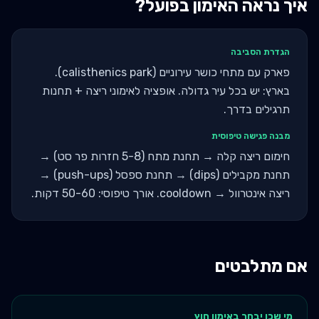
איך נראה האימון בפועל?
הגדרת הסביבה
פארק עם מתחי כושר עירוניים (calisthenics park).
בארץ: יש בכל עיר גדולה. אופציה לאימוני ריצה + תחנות
תרגילים בדרך.
מבנה פגישה טיפוסית
חימום ריצה קלה → תחנת מתח (5-8 חזרות פר סט) →
תחנת מקבילים (dips) → תחנת ספסל (push-ups) →
ריצה אינטרוול → cooldown. אורך טיפוסי: 50-60 דקות.
אם מתלבטים
מי שכן יבחר ב
אימון חוץ