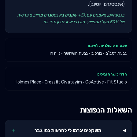
(אינסטגרם, יוטיוב).
בגבעתיים, מאמנים עם 5K+ עוקבים באינסטגרם מחייבים פרמיה
של 50% מעל הממוצע. תוכן וידאו = יתרון תחרותי.
שכונות פופולריות לאימון
גבעת רמב"ם · בורכוב · גבעת השלושה · נווה חן
חדרי כושר מובילים
Holmes Place · Crossfit Givatayim · GoActive · Fit Studio
השאלות הנפוצות
+
משקלים יגרמו לי להראות כמו גבר