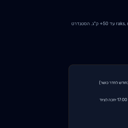
מתאמני strength וhypertrophy שצריכים גישה לציוד מלא - מוטות, raks, machines, cables, dumbbells עד 50+ ק"ג. הסטנדרט