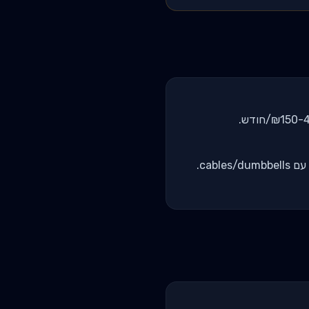
חימום במכונה (אופניים/חתירה) → תרגילי compound כבדים → תרגילי בידוד במכונות → finisher עם cables/dumbbells.