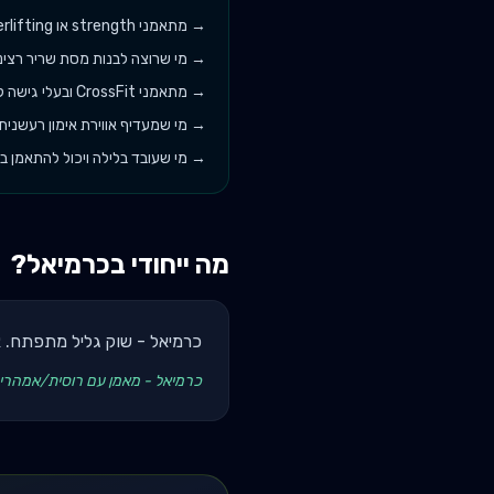
→
מתאמני strength או powerlifting
→
מי שרוצה לבנות מסת שריר רצינ
→
מתאמני CrossFit ובעלי גישה ל-WOD
→
מי שמעדיף אווירת אימון רעשנית
→
מי שעובד בלילה ויכול להתאמן 
מה ייחודי ב
כרמיאל
?
כרמיאל - שוק גליל מתפתח. א
כרמיאל - מאמן עם רוסית/אמהרית 