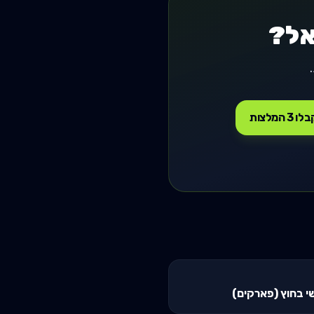
אל?
ו 3 המלצות
י בחוץ (פארקים)