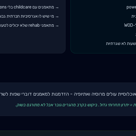
→
מתאמנים עם childcare בלי zero options
ית
→
מי שיש לו אגרסיביות חברתית גבוהה (anxiety
→
מתאמני rehab שלא יכולים לטעון משקלים כבדים
בשעות לא שגרתיות
וכלוסיית עולים מרוסיה ואתיופיה - הזדמנות למאמנים דוברי שפות לשר
= יתרון תחרותי גדול. ביקוש בקרב מהגרים גובר אבל לא מתורגם בשוק.