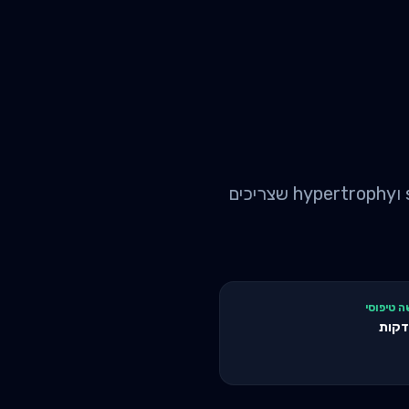
מאמן אישי בחדר כושר בכרמיאל: מחיר ממוצע 230 ש"ח לפגישה. מתאמני strength וhypertrophy שצריכים
ה טיפוסי
קות