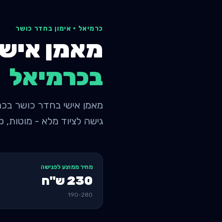
כרמיאל
·
אימון בחדר כושר
מאמן אישי
ב
כרמיאל
גישה לציוד מלא - מוטות, raks, machines, cab
מחיר ממוצע לפגישה
230
ש"ח
190
-
280