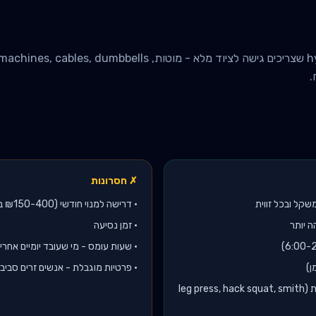
.
✗ חסרונות
שקל ובכל זווית
•
דרישה למנוי חודשי (₪150-400 בחודש לחדר כושר)
ה יותר
•
זמן נסיעה
•
שעות עומס - מי שעובד יומיים אחרי 17:00 יחכה לציוד
ן)
•
פרטיות מוגבלת - אנשים זרים סביב
גישה לציוד שאי אפשר לרכוש לבית (leg press, hack squat, smith