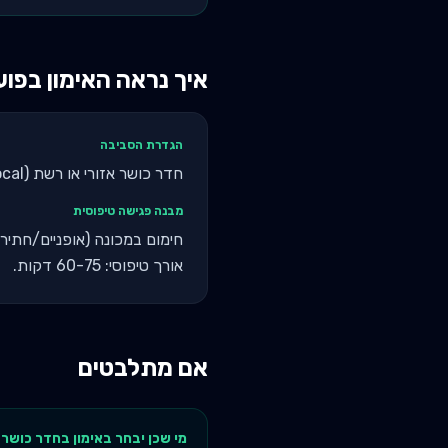
איך נראה האימון בפו
הגדרת הסביבה
חדר כושר אזורי או רשת (Holmes Place, World Gym, GoActive, Crossfit local). מחיר מנוי: ₪150-400/חודש.
מבנה פגישה טיפוסית
אורך טיפוסי: 60-75 דקות.
אם מתלבטים
מי שכן יבחר ב
אימון בחדר כושר