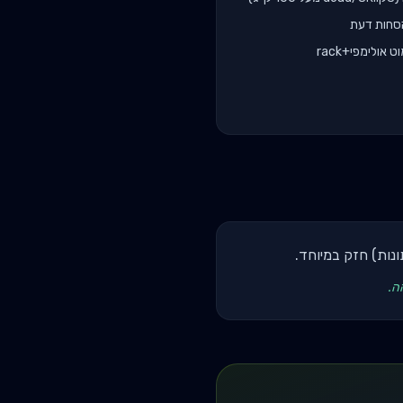
הסחות דעת
אולימפי+rack
תונות) חזק במיוחד.