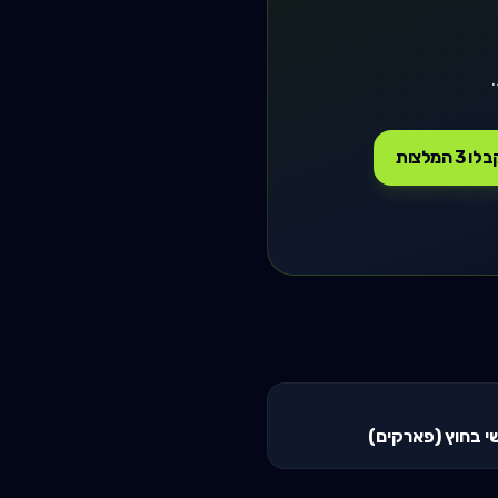
ו 3 המלצות
י בחוץ (פארקים)