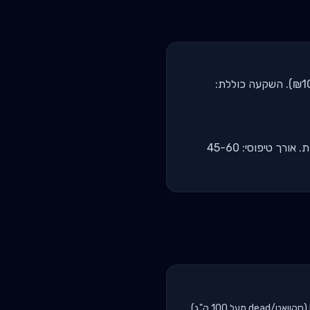
מסילת התנגדות (₪50), 2-3 דאמבלים מתכווננים (₪500), kettlebell אחד (₪150), מזרון יוגה (₪100). השקעה כוללת:
חימום עם משקל גוף → אימון בידוד עם דאמבלים/רצועות → cardio finisher עם kettlebell/קפיצות. אורך טיפוסי: 45-60