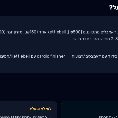
על?
למי לא מומלץ
ם לצאת מהבית
→
מתאמנים שרוצים heavy lifting (סקוואט/dead מעל 100 ק"ג)