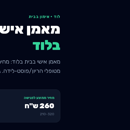
לוד
·
אימון בבית
מאמן אישי
ב
לוד
מטופלי הריון/פוסט-לידה. ג
מחיר ממוצע לפגישה
260
ש"ח
210
-
320