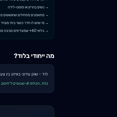
→
נשים בהריון או פוסט-לידה
→
מתאמנים מתחילים שחוששים מח
→
מי שיש לו חדר כושר ביתי מצויד 
→
גילאי 60+ שמעדיפים סביבה מוכרת
מה ייחודי ב
לוד
?
לוד - שוק עירוני באיזון בין צ
בלוד, חבילות 8-שבועיים ל"חיטוב מואץ" עובדות הכי טוב. מאמן עם תיעוד לפני/אחרי חזותי + עדויות - קונברסיה גבוהה.