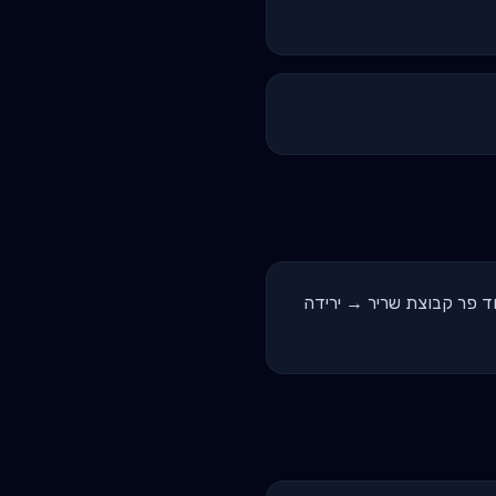
 compound כבדים (סקוואט/דדליפט/בנץ) → 3-4 תרגילי בידוד פר קבוצת שריר → ירידה