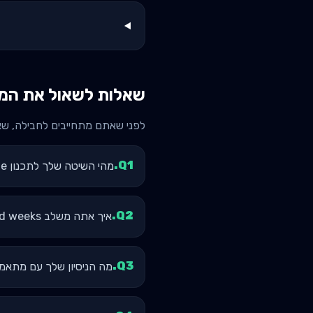
שאלות לשאול את המא
לפני שאתם מתחייבים לחבילה, ש
.
Q
1
מהי השיטה שלך לתכנון volume שבועי? האם אתה עוקב לפי MEV/MAV/MRV?
.
Q
2
איך אתה משלב deload weeks בתוכנית?
.
Q
3
מה הניסיון שלך עם מתאמנים בstaining age דו