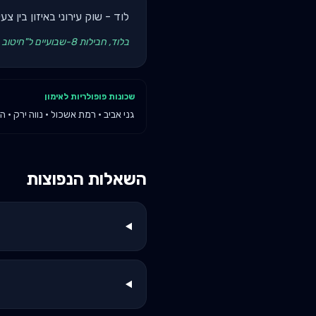
לוד - שוק עירוני באיזון בין צ
בלוד, חבילות 8-שבועיים ל"חיטוב מואץ" עובדות הכי טוב. מאמן עם תיעוד לפני/אחרי חזותי + עדויות - קונברסיה גבוהה.
שכונות פופולריות לאימון
גני אביב · רמת אשכול · נווה ירק · ה
השאלות הנפוצות