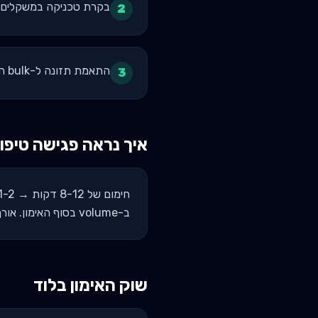
בקרת טכניקה במשקלים 
2
התאמת תזונה ל-bulk הדרגתי - מינימום שומן, מקסימום שריר
3
איך נראה פגישה טיפו
ב-volume בסוף האימון. אורך טיפוסי: 60-75 דקות.
שוק האימון ב
לוד