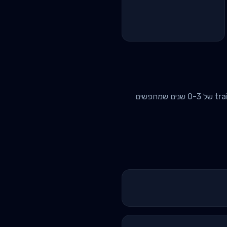
גברים ונשים שרוצים להגדיל מסת שריר, להוסיף נפח לכתפיים, חזה, גב ורגליים. בדרך כלל עם training age של 0-3 שנים שמחפשים