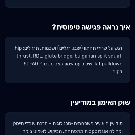
איך נראה פגישה טיפוסית?
דגש על שרירי תחתון (ישבן, רגליים) ושכמות. תרגילים: hip
thrust, RDL, glute bridge, bulgarian split squat,
lat pulldown. שילוב עם אימון קצב מטבולי. 50-60
דקות.
שוק האימון ב
מודיעין
מודיעין היא עיר משפחתית-טכנולוגית - הרבה עובדי הייטק
וקהילה אנגלוסקסית מתפתחת. הביקוש לאימוני בוקר