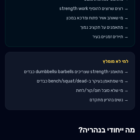
→
רצים שרוצים להוסיף strength work
→
מי שאוהב אוויר פתוח ומדכא במכון
→
מתאמנים על תקציב נמוך
→
תיירים זמניים בעיר
למי לא מומלץ
→
מתאמני strength שצריכים barbells וdumbbells כבדים
→
מי שמתאמן בעיקר ב-bench/squat/dead כבדים
→
מי שלא סובל חום/קור/לחות
→
נשים בהריון מתקדם
מה ייחודי ב
נהריה
?