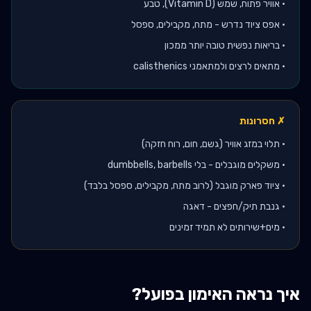
•
אוויר פתוח, שמש (Vitamin D), טבע
•
אפס ציוד נדרש - מתח, מקבילים, ספסל
•
בריאות נפשית טובה יותר ממכון
•
מתאים לרצים ולמתאמני calisthenics
✗ חסרונות
•
תלוי במזג אוויר (גשם, חום, רוח חזקה)
•
משקלים מוגבלים - בלי dumbbells, barbells
•
ציוד פארק מוגבל (לרוב מתח, מקבילים, ספסל בלבד)
•
גנבת תיק/חפצים - דאגה
•
מים+שירותים לא תמיד זמינים
איך נראה האימון בפועל?