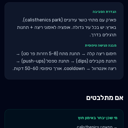
הגדרת הסביבה
פארק עם מתחי כושר עירוניים (calisthenics park).
בארץ: יש בכל עיר גדולה. אופציה לאימוני ריצה + תחנות
תרגילים בדרך.
מבנה פגישה טיפוסית
חימום ריצה קלה → תחנת מתח (5-8 חזרות פר סט) →
תחנת מקבילים (dips) → תחנת ספסל (push-ups) →
ריצה אינטרוול → cooldown. אורך טיפוסי: 50-60 דקות.
אם מתלבטים
מי שכן יבחר ב
אימון חוץ
→
מתאמני calisthenics