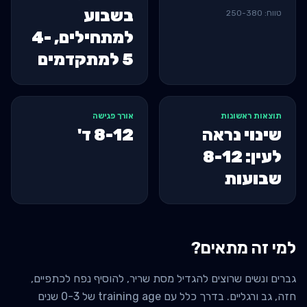
בשבוע
טווח:
380
-
250
למתחילים, 4-
5 למתקדמים
תוצאות ראשונות
אורך פגישה
שינוי נראה
8-12
ד'
לעין: 8-12
שבועות
למי זה מתאים?
גברים ונשים שרוצים להגדיל מסת שריר, להוסיף נפח לכתפיים,
חזה, גב ורגליים. בדרך כלל עם training age של 0-3 שנים