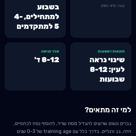
בשבוע
טווח:
410
-
280
למתחילים, 4-
5 למתקדמים
תוצאות ראשונות
אורך פגישה
שינוי נראה
8-12
ד'
לעין: 8-12
שבועות
למי זה מתאים?
גברים ונשים שרוצים להגדיל מסת שריר, להוסיף נפח לכתפיים,
חזה, גב ורגליים. בדרך כלל עם training age של 0-3 שנים