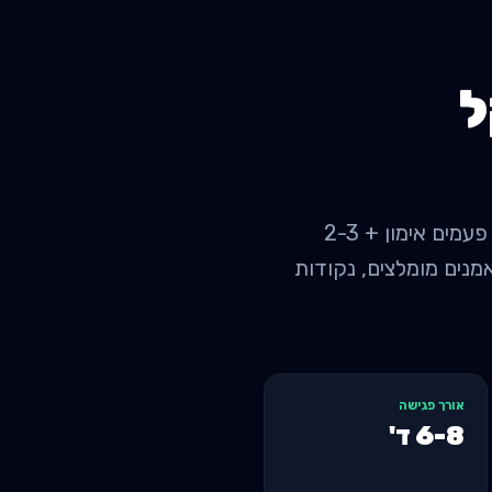
ל
אימון אישי לחיטוב וירידה במשקל ברמת השרון: מחיר ממוצע 350 ש"ח לפגישה, 3-4 פעמים אימון + 2-3
sw למניעת איבוד שריר.. מאמנים מומלצים, נקודות
אורך פגישה
6-8
ד'