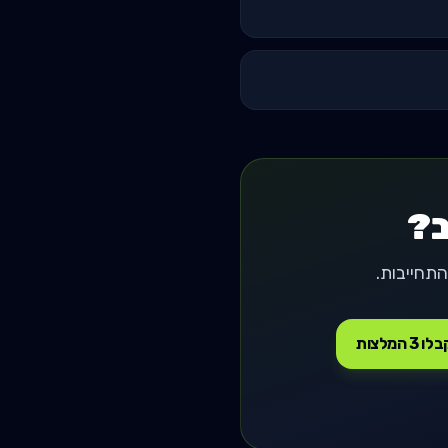
ב?
ו 3 המלצות