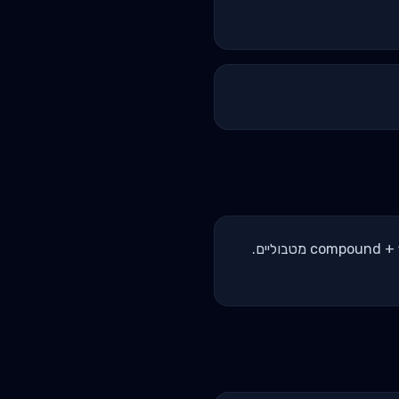
אימון מעגלי או כוח-מטבולי: 6-8 תרגילים בלולאה, מנוחה קצרה (30-60 שניות). שילוב של compound + finishers מטבוליים.