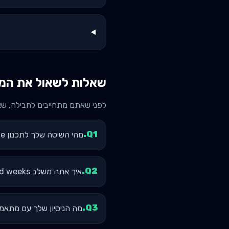
שאלות לשאול את המא
לפני שאתם מתחייבים לחבילה, ש
.
Q
1
מהי השיטה שלך לתכנון volume שבועי? האם אתה עוקב לפי MEV/MAV/MRV?
.
Q
2
איך אתה משלב deload weeks בתוכנית?
.
Q
3
מה הניסיון שלך עם מתאמנים בstaining age דו