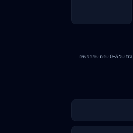
גברים ונשים שרוצים להגדיל מסת שריר, להוסיף נפח לכתפיים, חזה, גב ורגליים. בדרך כלל עם training age של 0-3 שנים שמחפשים