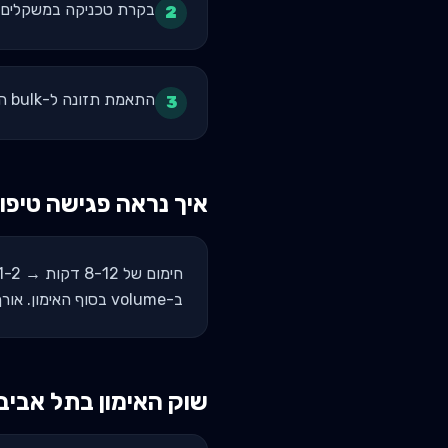
בקרת טכניקה במשקלים 
2
התאמת תזונה ל-bulk הדרגתי - מינימום שומן, מקסימום שריר
3
איך נראה פגישה טיפו
ב-volume בסוף האימון. אורך טיפוסי: 60-75 דקות.
שוק האימון ב
תל אביב