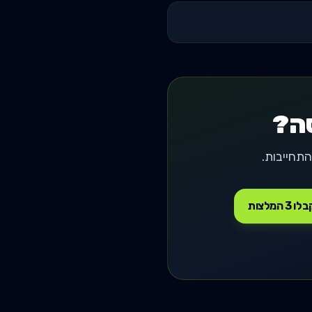
סה?
ו 3 המלצות