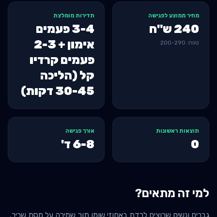
מחיר ממוצע לפגישה
תדירות מומלצת
240
ש"ח
3-4 פעמים
אימון + 2-3
טווח:
290
-
200
פעמים קרדיו
קל (הליכה
30-45 דקות)
תוצאות ראשונות
אורך פגישה
0
6-8
ד'
למי זה מתאים?
גברים ונשים שרוצים לרדת באחוזי שומן תוך שמירה על מסת שריר.