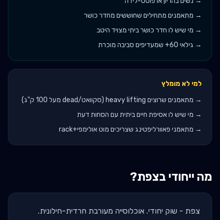
→
נשים בהריון או פוסט-לידה
→
מתאמנים מתחילים שחוששים מחדר כושר
→
מי שיש לו חדר כושר ביתי מצויד היטב
→
גילאי 60+ שמעדיפים סביבה מוכרת
למי לא מומלץ
→
מתאמנים שרוצים heavy lifting (סקוואט/dead מעל 100 ק"ג)
→
מי שיש לו אסיפת חיים ביתית עם הסחות דעת
→
מתאמני פאוורליפטינג שצריכים מוט אולימפי+rack
מה ייחודי ב
צפת
?
צפת - שוק יחודי. אוכלוסייה מעורבת חרדית-חילונית.