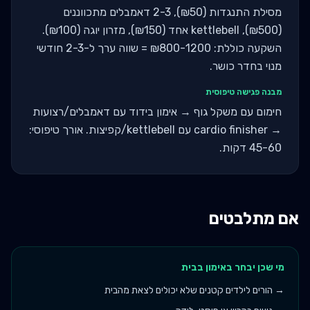
מסילת התנגדות (₪50), 2-3 דאמבלים מתכווננים
(₪500), kettlebell אחד (₪150), מזרון יוגה (₪100).
השקעה כוללת: ₪800-1200 = שווה ערך ל-2-3 חודשי
מנוי בחדר כושר.
מבנה פגישה טיפוסית
חימום עם משקל גוף → אימון בידוד עם דאמבלים/רצועות
→ cardio finisher עם kettlebell/קפיצות. אורך טיפוסי:
45-60 דקות.
אם מתלבטים
מי שכן יבחר ב
אימון בבית
→
הורים לילדים קטנים שלא יכולים לצאת מהבית