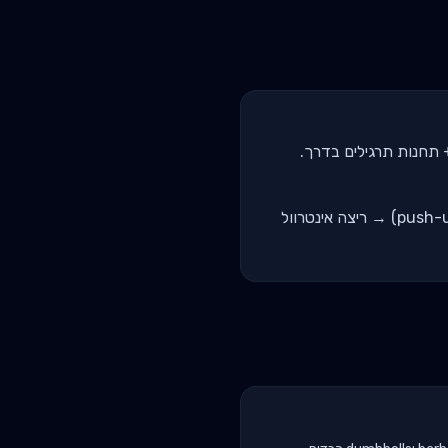
חימום ריצה קלה → תחנת מתח (5-8 חזרות פר סט) → תחנת מקבילים (dips) → תחנת ספסל (push-ups) → ריצה אינטרוול