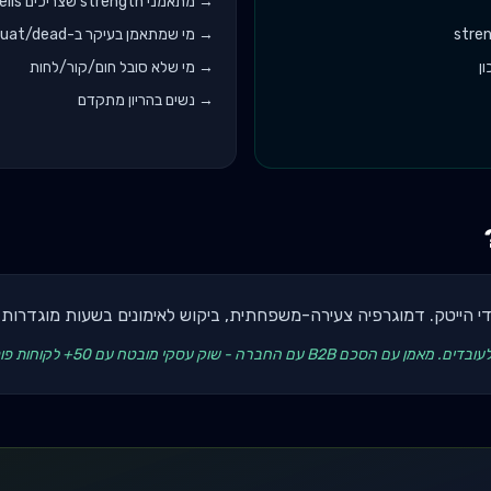
→
מתאמני strength שצריכים barbells וdumbbells כבדים
→
מי שמתאמן בעיקר ב-bench/squat/dead כבדים
ן
→
מי שלא סובל חום/קור/לחות
→
נשים בהריון מתקדם
בדי הייטק. דמוגרפיה צעירה-משפחתית, ביקוש לאימונים בשעות מוגדרות 