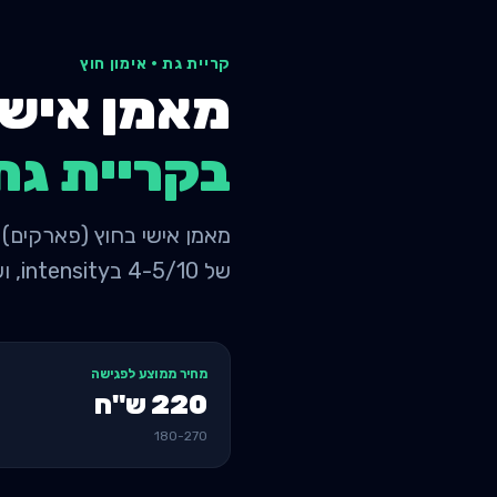
קריית גת
·
אימון חוץ
מאמן אישי
ב
קריית גת
של 4-5/10 בintensity, ושילוב של אימוני שכרים +
מחיר ממוצע לפגישה
220
ש"ח
180
-
270