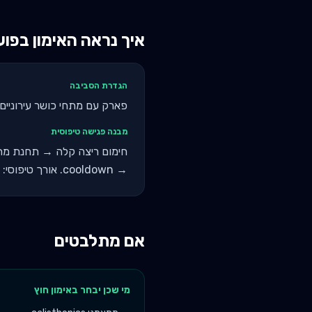
איך נראה האימון בפו
הגדרת הסביבה
פארק עם מתחי כושר עירוניים (calisthenics park). בארץ: יש בכל עיר גדולה. אופציה לאימוני ריצה + תחנות תרגילים 
מבנה פגישה טיפוסית
→ cooldown. אורך טיפוסי: 50-60 דקות.
אם מתלבטים
מי שכן יבחר ב
אימון חוץ