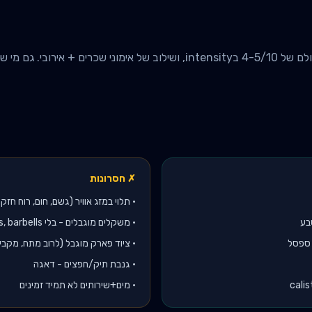
מתאמנים שאוהבים אוויר פתוח, סולם של 4-5/10 בintensity, ושילוב של אימוני ש
✗ חסרונות
•
תלוי במזג אוויר (גשם, חום, רוח חזק
•
משקלים מוגבלים - בלי dumbbells, barbells
 ספסל
•
ציוד פארק מוגבל (לרוב מתח, מקבי
•
גנבת תיק/חפצים - דאגה
•
מים+שירותים לא תמיד זמינים