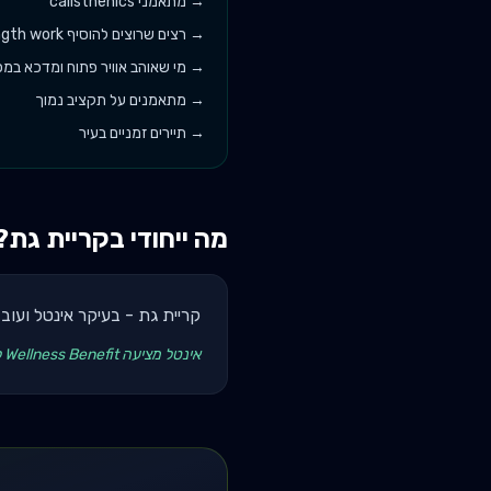
→
מתאמני calisthenics
→
רצים שרוצים להוסיף strength work
→
מי שאוהב אוויר פתוח ומדכא במכו
→
מתאמנים על תקציב נמוך
→
תיירים זמניים בעיר
מה ייחודי ב
קריית גת
?
קריית גת - בעיקר אינטל ועו
אינטל מציעה Wellness Benefit לעובדים. מאמן עם הסכם B2B עם החברה - שוק עסקי מובטח עם 50+ לקוחות פוטנציאליים.