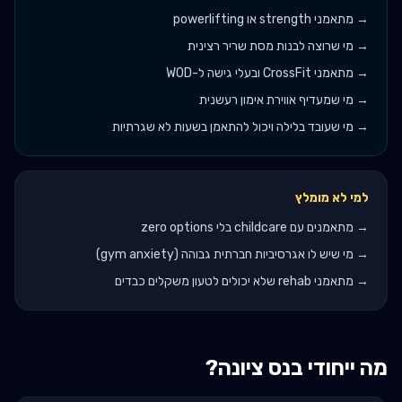
→
מתאמני strength או powerlifting
→
מי שרוצה לבנות מסת שריר רצינית
→
מתאמני CrossFit ובעלי גישה ל-WOD
→
מי שמעדיף אווירת אימון רעשנית
→
מי שעובד בלילה ויכול להתאמן בשעות לא שגרתיות
למי לא מומלץ
→
מתאמנים עם childcare בלי zero options
→
מי שיש לו אגרסיביות חברתית גבוהה (gym anxiety)
→
מתאמני rehab שלא יכולים לטעון משקלים כבדים
מה ייחודי ב
נס ציונה
?