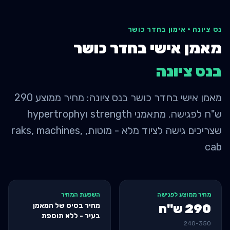
נס ציונה
·
אימון בחדר כושר
מאמן אישי בחדר כושר
ב
נס ציונה
מאמן אישי בחדר כושר בנס ציונה: מחיר ממוצע 290
ש"ח לפגישה. מתאמני strength וhypertrophy
שצריכים גישה לציוד מלא - מוטות, raks, machines,
cab
מחיר ממוצע לפגישה
השפעת המחיר
מחיר בסיס של המאמן
290
ש"ח
בעיר - ללא תוספת
240
-
350