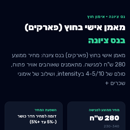
נס ציונה
·
אימון חוץ
מאמן אישי בחוץ (פארקים)
ב
נס ציונה
מאמן אישי בחוץ (פארקים) בנס ציונה: מחיר ממוצע
280 ש"ח לפגישה. מתאמנים שאוהבים אוויר פתוח,
סולם של 4-5/10 בintensity, ושילוב של אימוני
שכרים +
מחיר ממוצע לפגישה
השפעת המחיר
דומה למחיר חדר כושר
280
ש"ח
(-5% עד +5%)
230
-
340