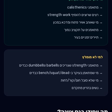
→
מתאמני calisthenics
→
רצים שרוצים להוסיף strength work
→
מי שאוהב אוויר פתוח ומדכא במכון
→
מתאמנים על תקציב נמוך
→
תיירים זמניים בעיר
למי לא מומלץ
→
מתאמני strength שצריכים barbells וdumbbells כבדים
→
מי שמתאמן בעיקר ב-bench/squat/dead כבדים
→
מי שלא סובל חום/קור/לחות
→
נשים בהריון מתקדם