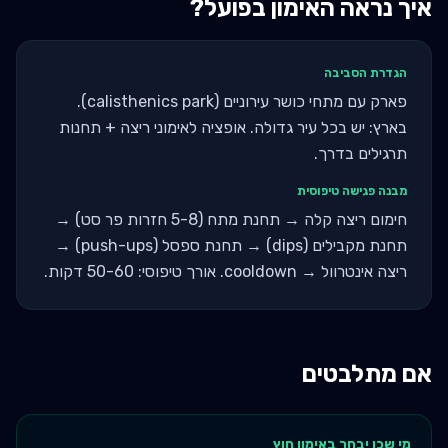
איך נראה האימון בפועל?
הגדרת הסביבה
פארק עם מתחי כושר עירוניים (calisthenics park).
בארץ: יש בכל עיר גדולה. אופציה לאימוני ריצה + תחנות
תרגילים בדרך.
מבנה פגישה טיפוסית
חימום ריצה קלה → תחנת מתח (5-8 חזרות פר סט) →
תחנת מקבילים (dips) → תחנת ספסל (push-ups) →
ריצה אינטרוול → cooldown. אורך טיפוסי: 50-60 דקות.
אם מתלבטים
מי שכן יבחר ב
אימון חוץ