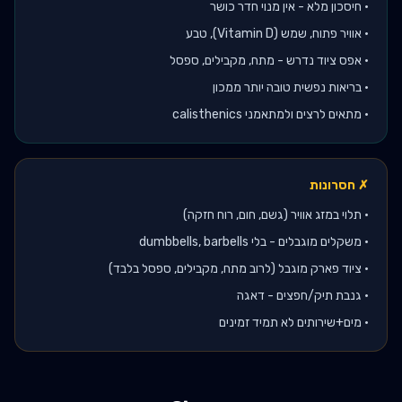
•
חיסכון מלא - אין מנוי חדר כושר
•
אוויר פתוח, שמש (Vitamin D), טבע
•
אפס ציוד נדרש - מתח, מקבילים, ספסל
•
בריאות נפשית טובה יותר ממכון
•
מתאים לרצים ולמתאמני calisthenics
✗ חסרונות
•
תלוי במזג אוויר (גשם, חום, רוח חזקה)
•
משקלים מוגבלים - בלי dumbbells, barbells
•
ציוד פארק מוגבל (לרוב מתח, מקבילים, ספסל בלבד)
•
גנבת תיק/חפצים - דאגה
•
מים+שירותים לא תמיד זמינים