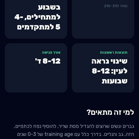
בשבוע
טווח:
310
-
210
למתחילים, 4-
5 למתקדמים
תוצאות ראשונות
אורך פגישה
שינוי נראה
8-12
ד'
לעין: 8-12
שבועות
למי זה מתאים?
גברים ונשים שרוצים להגדיל מסת שריר, להוסיף נפח לכתפיים,
חזה, גב ורגליים. בדרך כלל עם training age של 0-3 שנים