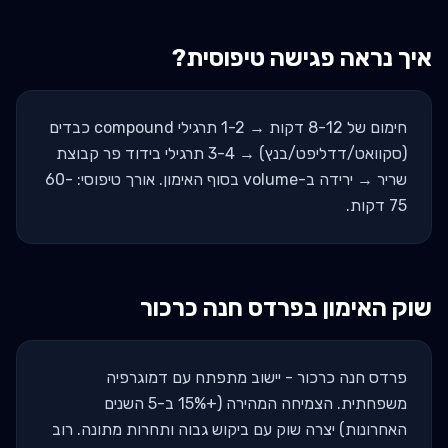
איך נראה פגישה טיפוסית?
חימום של 8-12 דקות → 1-2 תרגילי compound כבדים
(סקוואט/דדליפט/בנץ) → 3-4 תרגילי בידוד פר קבוצת
שריר → ירידה ב-volume בסוף האימון. אורך טיפוסי: 60-
75 דקות.
שוק האימון ב
פרדס חנה כרכור
פרדס חנה כרכור - יישוב מתפתח עם דמוגרפיה
משפחתית. הצמיחה המהירה (+15% ב-5 השנים
האחרונות) יצרה שוק עם ביקוש גבוה ותחרות מתונה. רוב