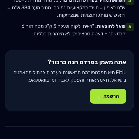
השוואת מחיר ב
פרדס חנה כרכור
:
כל מחיר מתחת ל-
180
4
ש"ח לאימון = חשד למקצועיות נמוכה. מחיר מעל
384
ש"ח =
ודא שיש מותג ותוצאות שמצדיקות.
שאל לתוצאות.
"ראיתי לקוח שעלה 5 ק"ג מסה תוך 6
5
חודשים" - דאטה ספציפית, לא הצהרות כלליות.
אתה מאמן ב
פרדס חנה כרכור
?
FitIL היא הפלטפורמה הראשונה בעברית לניהול מתאמנים
בישראל. תאמץ אותה והפסק לאבד זמן בוואטסאפ.
הרשמה →