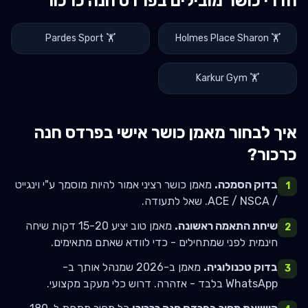
חדרי כושר מובילים ב
פרדס חנה כרכור
Pardes Sport
🏋️
Holmes Place Sharon
🏋️
Karkur Gym
🏋️
איך לבחור מאמן כושר אישי ב
פרדס חנה
כרכור
?
בדוק הסמכה.
מאמן כושר רציני אמור להיות מוסמך ע"י וינגייט
1
/ ACE / NSCA. שאל לתעודה.
שיחת התאמה ראשונה.
מאמן טוב יציע 15-20 דקות שיחה
2
חינמית לפני שמתחילים - כדי לוודא שאתם מתאימים.
בדוק טכנולוגיה.
מאמן ב-2026 שמנהל אותך ב-
3
WhatsApp בלבד - אזהרה. דרוש כלי מעקב מקצועי.