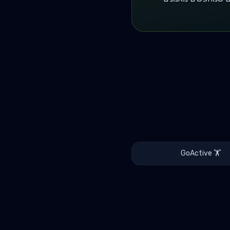
GoActive
🏋️