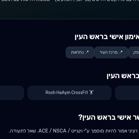
ימון אישי ב
ראש העין
אפק
📍
מרכז העיר
📍
נחלאות
ב
ראש העין
Rosh HaAyin CrossFit
🏋️
ר אישי ב
ראש העין
?
מור להיות מוסמך ע"י וינגייט / ACE / NSCA. שאל לתעודה.