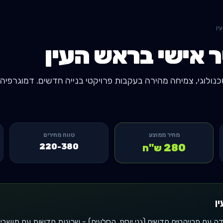
ין
 אישי ב
ראש העין
מחיר ממוצע
טווח מחירים
280
ש"ח
220-380
ן
דה עם פרויקטים חדשים (גני יוסף, הסלעים) - שכונות חדשות עם תושב