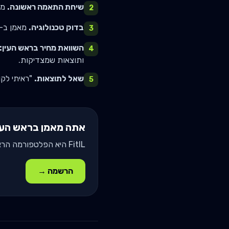
שיחת התאמה ראשונה.
מאמן טוב יצי
2
בדוק טכנולוגיה.
מאמן ב-2026 שמנהל אותך ב-WhatsApp בלבד - אזהרה. דרוש כלי מעקב מקצוע
3
השוואת מחיר ב
ראש העין
:
4
ותוצאות שמצדיקות.
שאל לתוצאות.
"ראיתי לקוח שעלה 5 ק"ג מסה תוך 6 חודשים"
5
אתה מאמן ב
ראש העי
FitIL היא הפלטפורמה הראשונה בעברית לניהול מתאמנים בישראל. תאמץ אותה והפסק לאבד זמן בוואטסאפ.
הרשמה →