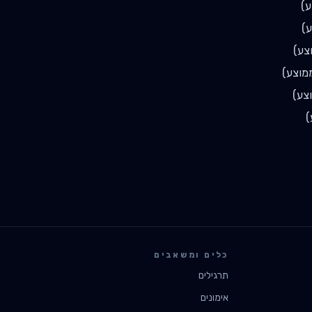
)
)
צע)
מוצע)
צע)
)
כלים ומשאבים
תרגילים
אימונים