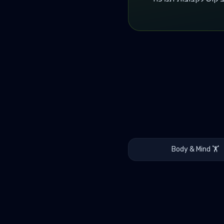
Body & Mind
🏋️