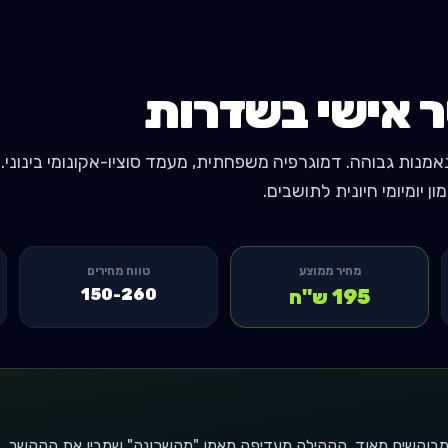
 אישי ב
שדרות
מנות גבוהה. דמוגרפיה משפחתית, מעמד סוציו-אקונומי בינוני. אי
ן יומיומי חיונית לתושבים.
מחיר ממוצע
טווח מחירים
195
ש"ח
150-260
מבוקשים מאוד. הקהילה מעדיפה מאמן "מהשכונה" שמבין את ההקשר. ב