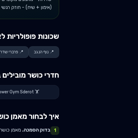
(אימון + שיח) - חוזק רגשי ל
שכונות פופולריות לא
📍
נוף הנגב
📍
פרברי שדרו
חדרי כושר מובילים 
ower Gym Sderot
🏋️
איך לבחור מאמן כוש
בדוק הסמכה.
מאמן כושר רציני א
1