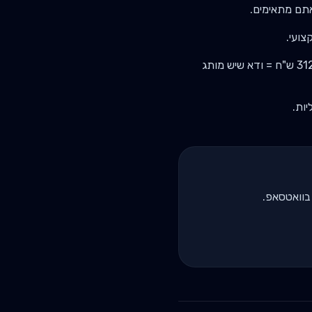
31
ש"ח = ודא שיש מותג