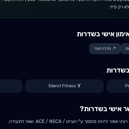
א רק פיזי.
ימון אישי ב
שדרות
ת
📍
מרכז העיר
ב
שדרות
Sderot Fitness
🏋️
P
ר אישי ב
שדרות
?
מור להיות מוסמך ע"י וינגייט / ACE / NSCA. שאל לתעודה.