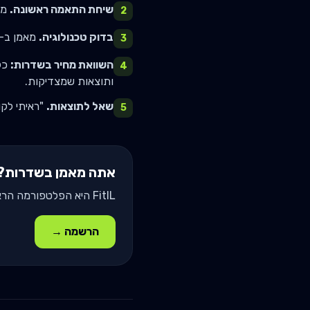
שיחת התאמה ראשונה.
מאמן טוב יצי
2
בדוק טכנולוגיה.
מאמן ב-2026 שמנהל אותך ב-WhatsApp בלבד - אזהרה. דרוש כלי מעקב מקצוע
3
השוואת מחיר ב
שדרות
:
כל
4
ותוצאות שמצדיקות.
שאל לתוצאות.
"ראיתי לקוח שעלה 5 ק"ג מסה תוך 6 חודשים"
5
אתה מאמן ב
שדרות
?
FitIL היא הפלטפורמה הראשונה בעברית לניהול מתאמנים בישראל. תאמץ אותה והפסק לאבד זמן בוואטסאפ.
הרשמה →