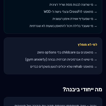
→
מי שרוצה לבנות מסת שריר רצינית
→
מתאמני CrossFit ובעלי גישה ל-WOD
→
מי שמעדיף אווירת אימון רעשנית
→
מי שעובד בלילה ויכול להתאמן בשעות לא שגרתיות
למי לא מומלץ
→
מתאמנים עם childcare בלי zero options
→
מי שיש לו אגרסיביות חברתית גבוהה (gym anxiety)
→
מתאמני rehab שלא יכולים לטעון משקלים כבדים
מה ייחודי ב
יבנה
?
יבנה - שוק משפחתי שצומח מהר עם הקרב של תושבים