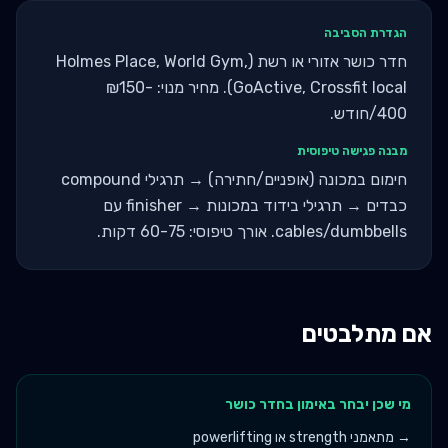
הגדרת הסביבה
חדר כושר אזורי או רשת (Holmes Place, World Gym,
GoActive, Crossfit local). מחיר מנוי: ₪150-
400/חודש.
מבנה פגישה טיפוסית
חימום במכונה (אופניים/חתירה) → תרגילי compound
כבדים → תרגילי בידוד במכונות → finisher עם
cables/dumbbells. אורך טיפוסי: 60-75 דקות.
אם מתלבטים
מי שכן יבחר ב
אימון בחדר כושר
→
מתאמני strength או powerlifting