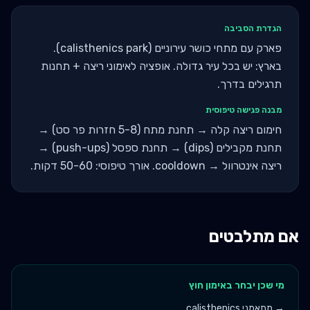
הגדרת הסביבה
פארק עם מתחי כושר עירוניים (calisthenics park).
בארץ: יש בכל עיר גדולה. אופציה לאימוני ריצה + תחנות
תרגילים בדרך.
מבנה פגישה טיפוסית
חימום ריצה קלה → תחנת מתח (5-8 חזרות פר סט) →
תחנת מקבילים (dips) → תחנת ספסל (push-ups) →
ריצה אינטרוול → cooldown. אורך טיפוסי: 50-60 דקות.
אם מתלבטים
מי שכן יבחר ב
אימון חוץ
→
מתאמני calisthenics