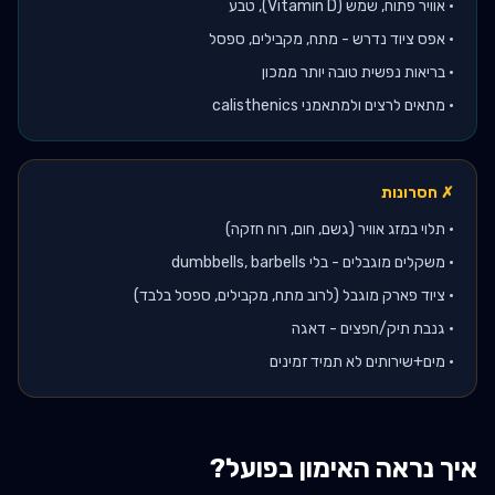
•
אוויר פתוח, שמש (Vitamin D), טבע
•
אפס ציוד נדרש - מתח, מקבילים, ספסל
•
בריאות נפשית טובה יותר ממכון
•
מתאים לרצים ולמתאמני calisthenics
✗ חסרונות
•
תלוי במזג אוויר (גשם, חום, רוח חזקה)
•
משקלים מוגבלים - בלי dumbbells, barbells
•
ציוד פארק מוגבל (לרוב מתח, מקבילים, ספסל בלבד)
•
גנבת תיק/חפצים - דאגה
•
מים+שירותים לא תמיד זמינים
איך נראה האימון בפועל?