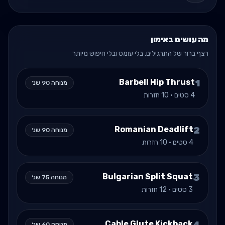
מה עושים באימון
רצף ברור של התרגילים, בלי עומס ובלי חיפוש מיותר
Barbell Hip Thrust
1
מנוחה
90
שנ׳
4
סטים ·
10
חזרות
Romanian Deadlift
2
מנוחה
90
שנ׳
4
סטים ·
10
חזרות
Bulgarian Split Squat
3
מנוחה
75
שנ׳
3
סטים ·
12
חזרות
Cable Glute Kickback
מנוחה
60
שנ׳