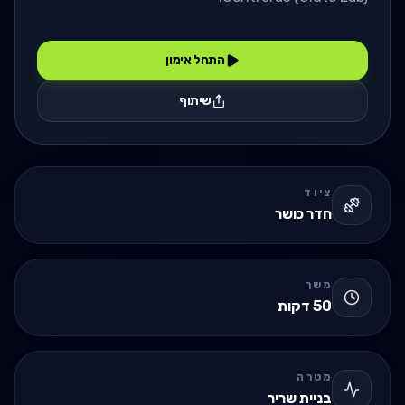
התחל אימון
שיתוף
ציוד
חדר כושר
משך
50
דקות
מטרה
בניית שריר