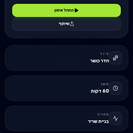
התחל אימון
שיתוף
ציוד
חדר כושר
משך
60
דקות
מטרה
בניית שריר