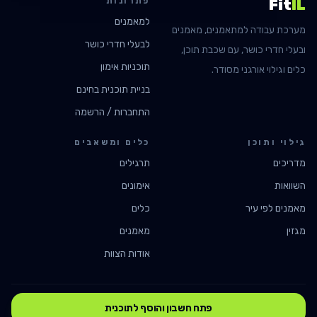
פתרונות
Fit
IL
למאמנים
מערכת עבודה למתאמנים, מאמנים
לבעלי חדרי כושר
ובעלי חדרי כושר, עם שכבת תוכן,
תוכניות אימון
כלים וגילוי אורגני מסודר.
בניית תוכנית בחינם
התחברות / הרשמה
גילוי ותוכן
כלים ומשאבים
מדריכים
תרגילים
השוואות
אימונים
מאמנים לפי עיר
כלים
מגזין
מאמנים
אודות הצוות
©
2026
FitIL · fitil.app
פתח חשבון והוסף לתוכנית
מדיניות פרטיות
תנאי שימוש