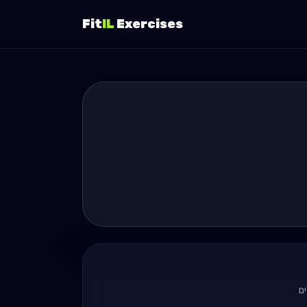
Fit
IL
Exercises
ם