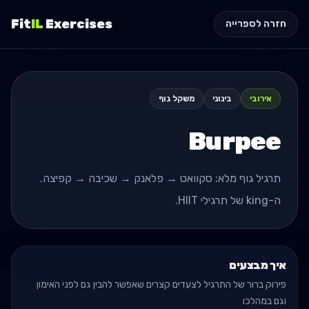
Fit
IL
Exercises
חזרה לספרייה
אירובי
בינוני
משקל גוף
Burpee
תרגיל גוף מלא: סקוואט → פלאנק → שכיבה → קפיצה.
ה-king של תרגילי HIIT.
איך מבצעים
פירוק ברור של התרגיל לצעדים קצרים שאפשר להבין גם לפני האימון
וגם במהלכו