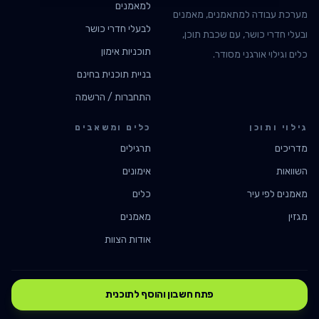
למאמנים
מערכת עבודה למתאמנים, מאמנים
לבעלי חדרי כושר
ובעלי חדרי כושר, עם שכבת תוכן,
תוכניות אימון
כלים וגילוי אורגני מסודר.
בניית תוכנית בחינם
התחברות / הרשמה
גילוי ותוכן
כלים ומשאבים
מדריכים
תרגילים
השוואות
אימונים
מאמנים לפי עיר
כלים
מגזין
מאמנים
אודות הצוות
©
2026
FitIL · fitil.app
פתח חשבון והוסף לתוכנית
מדיניות פרטיות
תנאי שימוש